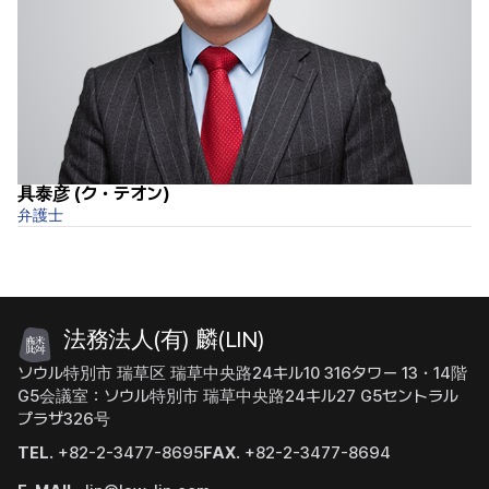
具泰彦 (ク・テオン)
柳
弁護士
Se
法務法人(有) 麟(LIN)
ソウル特別市 瑞草区 瑞草中央路24キル10 316タワー 13・14階
G5会議室：ソウル特別市 瑞草中央路24キル27 G5セントラル
プラザ326号
TEL.
+82-2-3477-8695
FAX.
+82-2-3477-8694