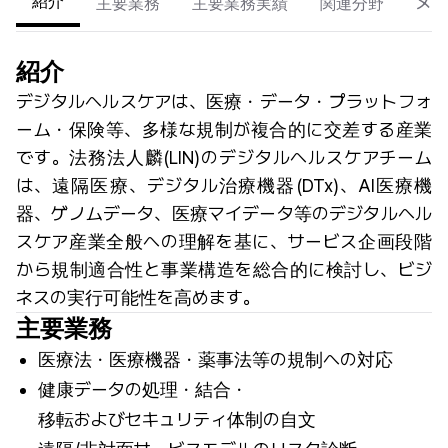
紹介
主要業務
主要業務実績
関連分野
メン
紹介
デジタルヘルスケアは、医療・データ・プラットフォ
ーム・保険等、多様な規制が複合的に交差する産業
です。法務法人麟(LIN)のデジタルヘルスケアチーム
は、遠隔医療、デジタル治療機器(DTx)、AI医療機
器、ゲノムデータ、医療マイデータ等のデジタルヘル
スケア産業全般への理解を基に、サービス企画段階
から規制適合性と事業構造を総合的に検討し、ビジ
ネスの実行可能性を高めます。
主要業務
医療法・医療機器・薬事法等の規制への対応
健康データの処理・結合・
移転およびセキュリティ体制の自文