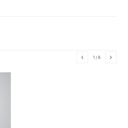
1
/
8