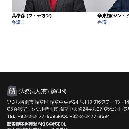
具泰彦 (ク・テオン)
辛東桓(シン・ド
弁護士
弁護士
法務法人(有) 麟(LIN)
ソウル特別市 瑞草区 瑞草中央路24キル10 316タワー 13・1
G5会議室：ソウル特別市 瑞草中央路24キル27 G5セントラ
TEL.
+82-2-3477-8695
FAX.
+82-2-3477-8694
E-MAIL.
lin@law-lin.com
広告責任弁護士：Ki Suk SEOL