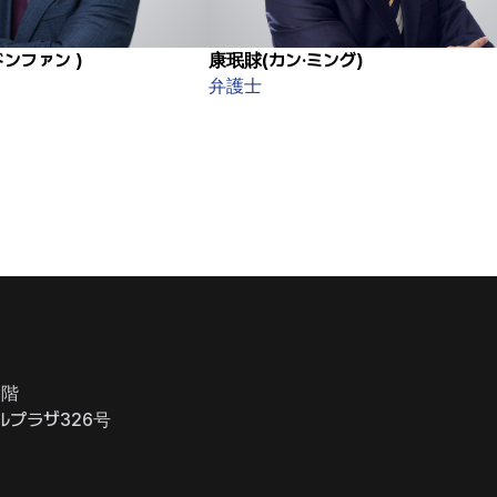
ンファン )
康珉賕(カン·ミング)
弁護士
4階
ルプラザ326号