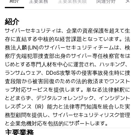
紹介
主要業務
主要業務実績
関連分野
メン
紹介
サイバーセキュリティは、企業の資産保護を超えて生
存に直結する中核的な経営課題となっています。法
務法人麟(LIN)のサイバーセキュリティチームは、検
察庁先端犯罪捜査部出身のサイバー専任検察官をは
じめとする専門人材を中心に運営され、ハッキング、
ランサムウェア、DDoS攻撃等の侵害事故発生時に捜
査段階から被害回復のための法的救済までワンスト
ップ対応サービスを提供します。単なる法律解釈に
とどまらず、デジタルフォレンジック、インシデント
レスポンス（IR）能力と法律専門知識を統合した実
務型顧問を提供し、サイバーセキュリティリスク管理
と企業危機対応を包括的にサポートします。
主要業務