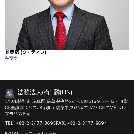
具泰彦 (ク・テオン)
安
弁護士
弁
法務法人(有) 麟(LIN)
ソウル特別市 瑞草区 瑞草中央路24キル10 316タワー 13・14階
G5会議室：ソウル特別市 瑞草中央路24キル27 G5セントラル
プラザ326号
TEL.
+82-2-3477-8695
FAX.
+82-2-3477-8694
E-MAIL.
lin@law-lin.com