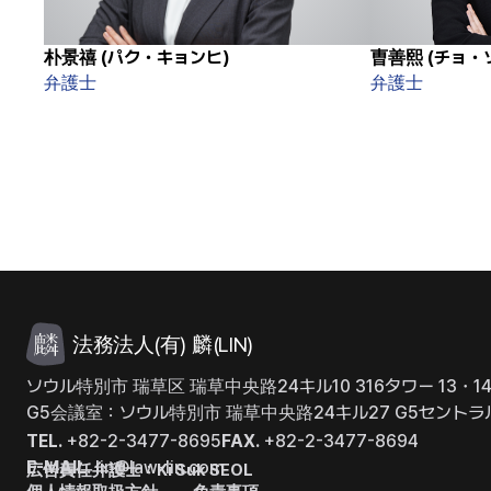
朴景禧 (パク・キョンヒ)
曺善熙 (チョ・
弁護士
弁護士
法務法人(有) 麟(LIN)
ソウル特別市 瑞草区 瑞草中央路24キル10 316タワー 13・1
G5会議室：ソウル特別市 瑞草中央路24キル27 G5セントラ
TEL.
+82-2-3477-8695
FAX.
+82-2-3477-8694
E-MAIL.
lin@law-lin.com
広告責任弁護士：Ki Suk SEOL