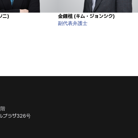
ソニ)
金鍾植 (キム・ジョンシク)
副代表弁護士
4階
ルプラザ326号