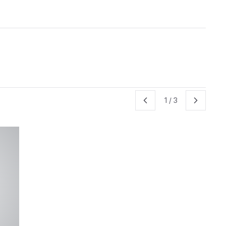
1
/
3