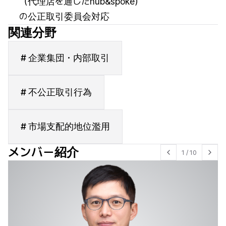
（代理店を通じたhub&spoke）
の公正取引委員会対応
関連分野
# 企業集団・内部取引
# 不公正取引行為
# 市場支配的地位濫用
メンバー紹介
1
/
10