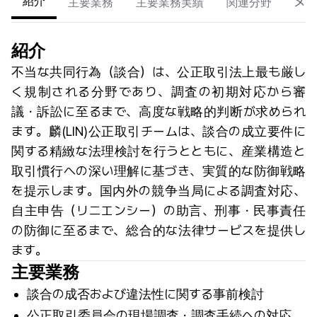
紹介
主要業務
主要業務実績
関連分野
メン
紹介
不当な共同行為（談合）は、公正取引法上最も厳し
く規制される分野であり、調査の初期対応から審
議・訴訟に至るまで、高度な戦略的判断が求められ
ます。麟(LIN)公正取引チームは、談合の成立要件に
関する精緻な法理検討を行うとともに、産業構造と
取引慣行への深い理解に基づき、実質的な防御戦略
を提示します。国内外の競争当局による調査対応、
自主申告（リニエンシー）の助言、刑事・民事責任
の防御に至るまで、総合的な法律サービスを提供し
ます。
主要業務
談合の成否および違法性に関する事前検討
公正取引委員会の現場調査・調査手続への対応