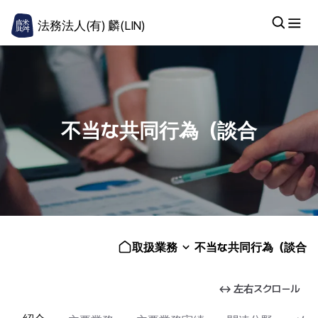
法務法人(有) 麟(LIN)
不当な共同行為（談合
取扱業務
不当な共同行為（談合
↔ 左右スクロール