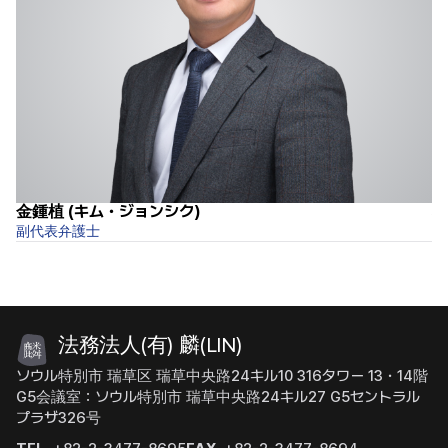
金鍾植 (キム・ジョンシク)
權
副代表弁護士
弁
法務法人(有) 麟(LIN)
ソウル特別市 瑞草区 瑞草中央路24キル10 316タワー 13・14階
G5会議室：ソウル特別市 瑞草中央路24キル27 G5セントラル
プラザ326号