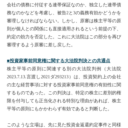
会社の債務に付従する連帯保証なのか、独立した連帯債
務なのかなどを考慮し、被告2と3の義務有効かどうかを
審理しなければならない。しかし、原審は株主平等の原
則が個人との関係にも直接適用されるという前提の下、
約定の効力を否定した。これに大法院はこの部分を再び
審理するよう原審に差し戻した。
■投資家事前同意
権
に
関
する大法院判決との共通点
株主平等の原則に関連する別の大法院判例（大法院
2023.7.13.言渡し2021ダ293213）は、投資契約上の会社
の主な経営事項に対する投資家事前同意権の有効性に関
するものであった。この判決は、特定の株主に差別的権
限を付与しても正当化される特別な理由があれば、株主
平等の原則にもかかわらず有効であると判断した。
このような立場は、先に見た投資金返還約定事件と同様