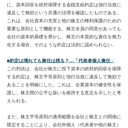
に、資本回収を絶対保障する金銭支給約定は強行法規に
違反して無効という共通の法理を確認したものである。
これは、会社資本の充実と他の株主の権利保護のための
重要な原則として機能する。株主全員の同意があっても
会社の資本的基礎を脅かし、株主の本質的な責任を無力
化する場合、そのような約定は法的に認められない。
■約定は
壊
れても責任は
残
る？…「代表者個人責任」
この判決は、会社が株主に投下資本の絶対的回収を保障
する約定は、株主平等原則と強行法規に違反して無効で
あることを明確にした。これは、企業資本の健全性を保
護し、株主間の公平な扱いを維持する意志を示したと考
えられる。
また、株主平等原則の適用範囲を会社と株主との関係に
限定することにより、会社外個人（代表者や他の株主）