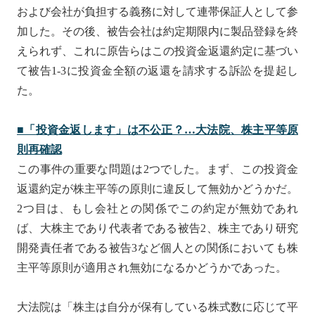
および会社が負担する義務に対して連帯保証人として参
加した。その後、被告会社は約定期限内に製品登録を終
えられず、これに原告らはこの投資金返還約定に基づい
て被告1-3に投資金全額の返還を請求する訴訟を提起し
た。
■「投資金返します」は不公正？…大法院、株主平等原
則再確認
この事件の重要な問題は2つでした。まず、この投資金
返還約定が株主平等の原則に違反して無効かどうかだ。
2つ目は、もし会社との関係でこの約定が無効であれ
ば、大株主であり代表者である被告2、株主であり研究
開発責任者である被告3など個人との関係においても株
主平等原則が適用され無効になるかどうかであった。
大法院は「株主は自分が保有している株式数に応じて平