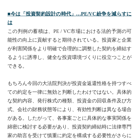
■
今は「投資契約設計の時代」
…PE/VC
紛
争
を減らすに
は
この判例の蓄積は、PE / VC市場における法的予測の可
能性の向上に貢献すると期待されている。投資家と企業
が利害関係をより明確で合理的に調整した契約を締結す
るように誘導し、健全な投資環境づくりに役立つことが
できる。
もちろん今回の大法院判決が投資金返還性格を持つすべ
ての約定を一律に無効と判断したわけではない。具体的
な契約内容、発行株式の種類、投資金の回収条件及び方
式、会社の財務状態等により、有効性判断は異なる場合
がある。したがって、各事案ごとに具体的な事実関係を
綿密に検討する必要があり、投資契約締結時に法律専門
家の助言を受けて慎重に約定を構成する必要性がさらに