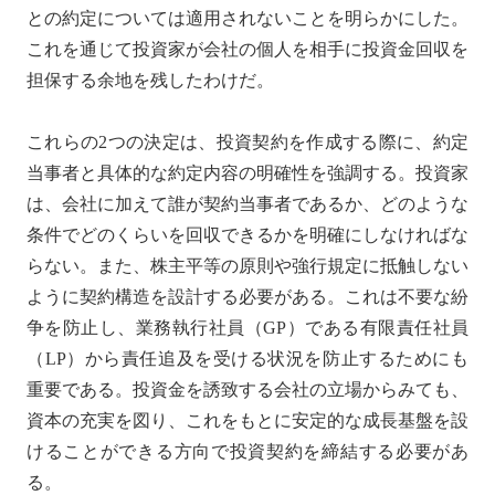
との約定については適用されないことを明らかにした。
これを通じて投資家が会社の個人を相手に投資金回収を
担保する余地を残したわけだ。
これらの2つの決定は、投資契約を作成する際に、約定
当事者と具体的な約定内容の明確性を強調する。投資家
は、会社に加えて誰が契約当事者であるか、どのような
条件でどのくらいを回収できるかを明確にしなければな
らない。また、株主平等の原則や強行規定に抵触しない
ように契約構造を設計する必要がある。これは不要な紛
争を防止し、業務執行社員（GP）である有限責任社員
（LP）から責任追及を受ける状況を防止するためにも
重要である。投資金を誘致する会社の立場からみても、
資本の充実を図り、これをもとに安定的な成長基盤を設
けることができる方向で投資契約を締結する必要があ
る。