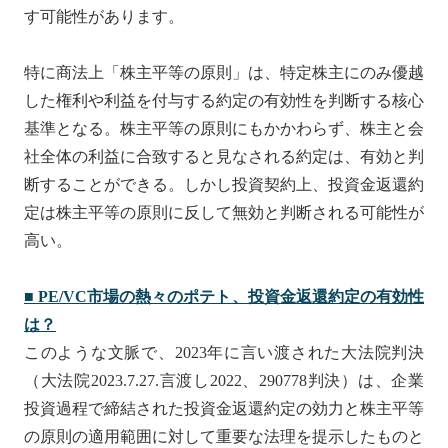
す可能性があります。
特に商法上「株主平等の原則」は、特定株主にのみ優越
した権利や利益を付与する約定の有効性を判断する核心
基準となる。株主平等の原則にもかかわらず、株主と会
社全体の利益に合致すると見なされる約定は、有効と判
断することができる。しかし投資契約上、投資金返還約
定は株主平等の原則に反して無効と判断される可能性が
高い。
■
PE/VC
市場の熱々のポテト、投資金返還約定の有
効
性
は？
このような文脈で、2023年に言い渡された大法院判決
（大法院2023.7.27.言渡し2022、290778判決）は、企業
投資過程で締結された投資金返還約定の効力と株主平等
の原則の適用範囲に対して重要な法理を提示したものと