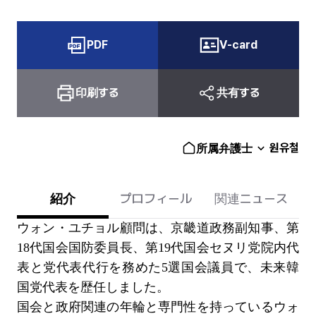
PDF
V-card
印刷する
共有する
원유철
所属弁護士
紹介
プロフィール
関連ニュース
ウォン・ユチョル顧問は、京畿道政務副知事、第
18代国会国防委員長、第19代国会セヌリ党院内代
表と党代表代行を務めた5選国会議員で、未来韓
国党代表を歴任しました。
国会と政府関連の年輪と専門性を持っているウォ