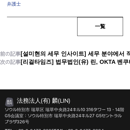
弁護士
一覧
[설미현의 세무 인사이트] 세무 분야에서
前の記事
[리걸타임즈] 법무법인(유) 린, OKTA 벤
次の記事
法務法人(有) 麟(LIN)
ソウル特別市 瑞草区 瑞草中央路24キル10 316タワー 13・14階
G5会議室：ソウル特別市 瑞草中央路24キル27 G5セントラル
プラザ326号