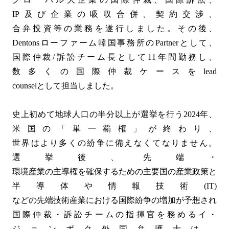
IP及び企業の吸収合併、契約交渉、
合弁投資等の業務を遂行しました。その後、
Dentonsローファーム韓国事務所のPartnerとして、
国際仲裁/訴訟チーム長として11年間勤務し、
数多くの国際仲裁ケースをlead
counselとして担当しました。
史上初めて地球人口の半分以上が選挙を行う2024年、
米国の「単一覇権」が終わり、
世界はより多くの紛争に備えなくてなりません。
選挙後、先端・
環境産業の主導権を確保するための主要国の産業政策と保
半導体や情報技術(IT)
などの先端技術産業における国際紛争の増加が予想される
国際仲裁・訴訟チームの指揮官を務めるイ・
ジョンボク外国弁護士は、