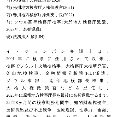
前) 大検察庁人権政策官(2020)
前) 光州地方検察庁人権保護官(2021)
前) 春川地方検察庁原州支庁長(2022)
前) ソウル高等検察庁検事(大邱地方検察庁派遣、
2023年、名誉退職)
現) 法務法人 麟(LIN)
イ・ジョンボン弁護士は、
2001年に検事に任用されて以来、
検察でソウル中央地検検事、大検察庁大検研究官、
釜山地検検事、金融情報分析院(FIU)派遣、
ソウル東部、南部地検部長検事、
大検人権政策官などを歴任し、
2023年に原州地方検察庁長を最後に名誉退職するまで、
22年8ヶ月間の検察勤務期間中、知的財産権侵害、
技術流出及び不正競争、医療過誤、性暴力、金融、