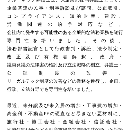
企業関連の民事・刑事訴訟及び諮問、公正取引、
コンプライアンス、知的財産、建設、
労働関連の紛争対応など、
会社内で発生する可能性のある全般的な法務業務を遂行し
専門性を培いました。その後、
法務部書記官として行政審判・訴訟、法令制定・
改正及び有権者解釈、政府・
議員発議の法律案の検討及び立法戦略の樹立、弁護士・
公証制度の改善、
リーガルテック制度の改善などの業務を遂行し、企画、
行政、立法分野でも専門性を培いました。
最近、未分譲及び未入居の増加・工事費の増加・
高金利・不動産PFの硬直など尽きない悪材料に、
施行社・施工会社・金融会社・信託会社・
地域住宅組合など不動産市場参加者間の法的争いと訴訟が