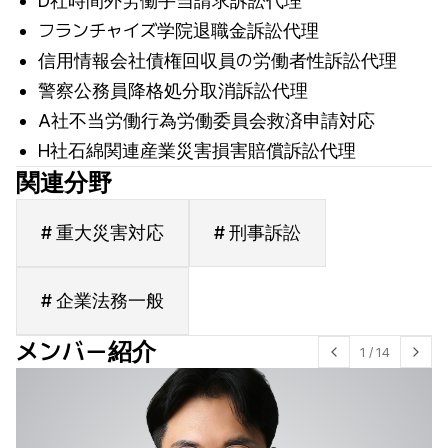
D社時間外労働手当請求訴訟代理
フランチャイズ学院退職金訴訟代理
信用情報会社債権回収員の労働者性訴訟代理
警察公務員降格処分取消訴訟代理
A社不当労働行為労働委員会救済申請対応
H社石綿関連産業災害損害賠償訴訟代理
関連分野
# 重大災害対応
# 刑事訴訟
# 企業法務一般
メンバー紹介
1
/
14