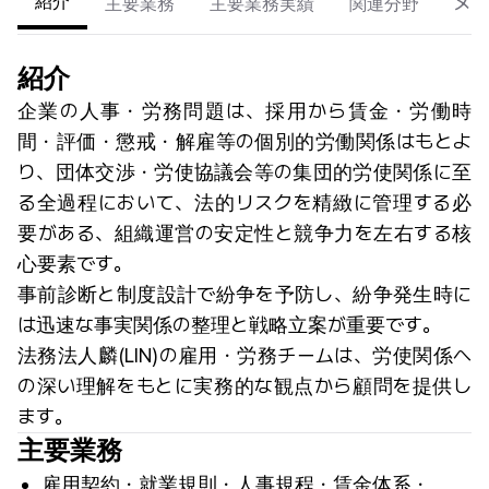
紹介
主要業務
主要業務実績
関連分野
メン
紹介
企業の人事・労務問題は、採用から賃金・労働時
間・評価・懲戒・解雇等の個別的労働関係はもとよ
り、団体交渉・労使協議会等の集団的労使関係に至
る全過程において、法的リスクを精緻に管理する必
要がある、組織運営の安定性と競争力を左右する核
心要素です。
事前診断と制度設計で紛争を予防し、紛争発生時に
は迅速な事実関係の整理と戦略立案が重要です。
法務法人麟(LIN)の雇用・労務チームは、労使関係へ
の深い理解をもとに実務的な観点から顧問を提供し
ます。
主要業務
雇用契約・就業規則・人事規程・賃金体系・