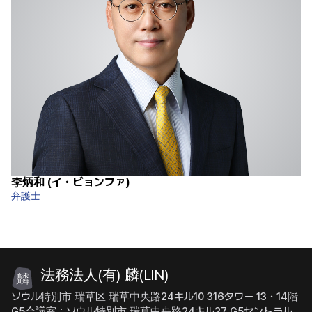
李炳和 (イ・ビョンファ)
車
弁護士
弁
法務法人(有) 麟(LIN)
ソウル特別市 瑞草区 瑞草中央路24キル10 316タワー 13・14階
G5会議室：ソウル特別市 瑞草中央路24キル27 G5セントラル