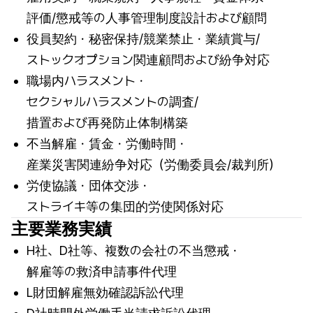
評価/懲戒等の人事管理制度設計および顧問
役員契約・秘密保持/競業禁止・業績賞与/
ストックオプション関連顧問および紛争対応
職場内ハラスメント・
セクシャルハラスメントの調査/
措置および再発防止体制構築
不当解雇・賃金・労働時間・
産業災害関連紛争対応（労働委員会/裁判所）
労使協議・団体交渉・
ストライキ等の集団的労使関係対応
主要業務実績
H社、D社等、複数の会社の不当懲戒・
解雇等の救済申請事件代理
L財団解雇無効確認訴訟代理