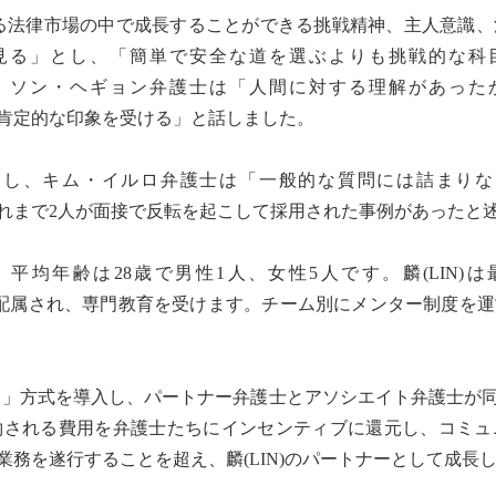
化する法律市場の中で成長することができる挑戦精神、主人意識
見る」とし、「簡単で安全な道を選ぶよりも挑戦的な科
、ソン・ヘギョン弁護士は「人間に対する理解があった
肯定的な印象を受ける」と話しました。
問し、キム・イルロ弁護士は「一般的な質問には詰まりな
れまで2人が面接で反転を起こして採用された事例があったと
社し、平均年齢は28歳で男性1人、女性5人です。麟(LI
配属され、専門教育を受けます。チーム別にメンター制度を
ース」方式を導入し、パートナー弁護士とアソシエイト弁護士
約される費用を弁護士たちにインセンティブに還元し、コミュ
務を遂行することを超え、麟(LIN)のパートナーとして成長