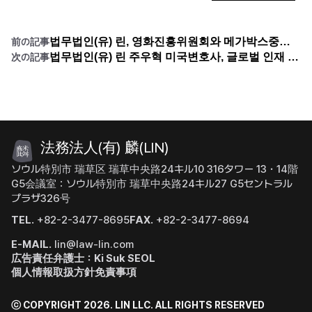
법무법인(유) 린, 영화진흥위원회와 메가박스중앙 회생절차 대응 설명회 개최
前の記事
법무법인(유) 린 주우혁 미국변호사, 글로벌 인재 이동과 지식재산권 초청 세미나 성료
次の記事
法務法人(有) 麟(LIN)
ソウル特別市 瑞草区 瑞草中央路24キル10 316タワー 13・14階
G5会議室：ソウル特別市 瑞草中央路24キル27 G5セントラル
プラザ326号
TEL.
+82-2-3477-8695
FAX.
+82-2-3477-8694
E-MAIL.
lin@law-lin.com
広告責任弁護士：Ki Suk SEOL
個人情報取扱方針
免責事項
ⓒ COPYRIGHT 2026. LIN LLC.
ALL RIGHTS RESERVED