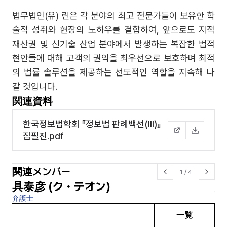
법무법인(유) 린은 각 분야의 최고 전문가들이 보유한 학
술적 성취와 현장의 노하우를 결합하여, 앞으로도 지적
재산권 및 신기술 산업 분야에서 발생하는 복잡한 법적
현안들에 대해 고객의 권익을 최우선으로 보호하며 최적
의 법률 솔루션을 제공하는 선도적인 역할을 지속해 나
갈 것입니다.
関連資料
한국정보법학회 『정보법 판례백선(III)』
집필진.pdf
関連メンバー
1
/
4
具泰彦 (ク・テオン)
方
弁護士
顧
一覧