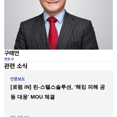
구태언
변호사
변
관련 소식
언론보도
[로펌 iN] 린-스텔스솔루션, '해킹 피해 공
동 대응' MOU 체결