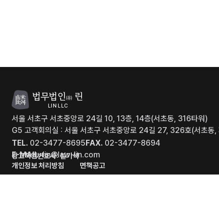
법무법인
린
(유)
LIN LLC
서울 서초구 서초중앙로 24길 10, 13층, 14층(서초동, 316타워)
G5 고객회의실 : 서울 서초구 서초중앙로 24길 27, 326호(서초
TEL.
02-3477-8695
FAX.
02-3477-8694
E-MAIL.
lin@law-lin.com
광고책임변호사: 설기석
개인정보 처리방침
면책공고
ⓒ COPYRIGHT 2026. LIN LLC.
ALL RIGHTS RESERVE