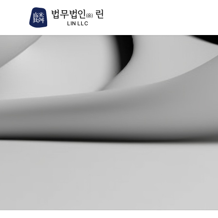
법무법인
린
(유)
LIN LLC