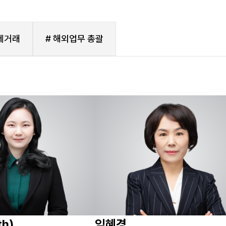
제거래
# 해외업무 총괄
h)
임혜경