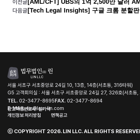
[AML/CFT] UBS의 1억 2,500만 달러
이전글
[Tech Legal Insights] 구글 크롬 
다음글
법무법인
린
(유)
LIN LLC
서울 서초구 서초중앙로 24길 10, 13층, 14층(서초동, 316타워)
G5 고객회의실 : 서울 서초구 서초중앙로 24길 27, 326호(서초
TEL.
02-3477-8695
FAX.
02-3477-8694
E-MAIL.
lin@law-lin.com
광고책임변호사: 설기석
개인정보 처리방침
면책공고
ⓒ COPYRIGHT 2026. LIN LLC.
ALL RIGHTS RESERVE