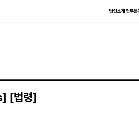
법인소개
업무분
s] [법령]