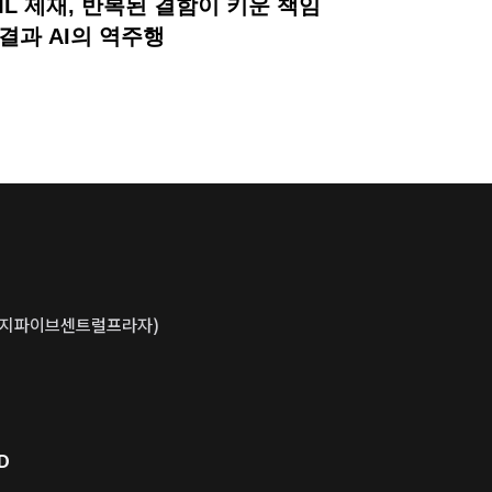
 AML 제재, 반복된 결함이 키운 책임
분할판결과 AI의 역주행
동, 지파이브센트럴프라자)
D