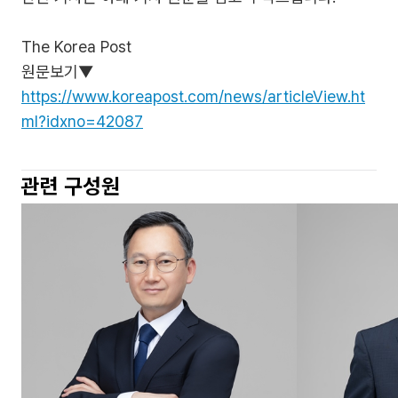
The Korea Post
원문보기▼
https://www.koreapost.com/news/articleView.ht
ml?idxno=42087
관련 구성원