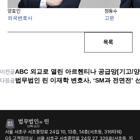
양호인
정동수
외국변호사
고문
목록
ABC 외교로 열린 아르헨티나 공급망[기고/양
이전글
법무법인 린 이재학 변호사, ‘SM과 전면전’
다음글
법무법인
린
(유)
LIN LLC
서울 서초구 서초중앙로 24길 10, 13층, 14층(서초동, 316타워)
G5 고객회의실 : 서울 서초구 서초중앙로 24길 27, 326호(서초동, 지