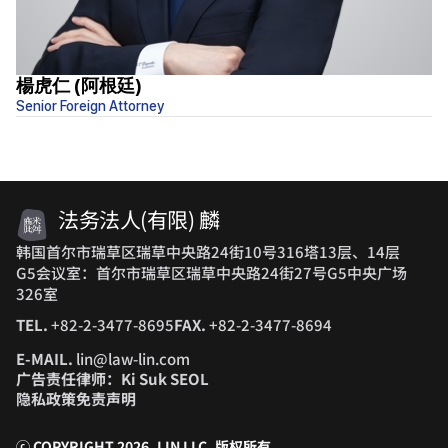
楊虎仁 (阿根廷)
H
Senior Foreign Attorney
律
法务法人(有限) 麟
韩国首尔市瑞草区瑞草中央路24街10号316塔13层、14层
G5会议室：首尔市瑞草区瑞草中央路24街27号G5中央广场
326室
TEL.
+82-2-3477-8695
FAX.
+82-2-3477-8694
E-MAIL.
lin@law-lin.com
广告责任律师：Ki Suk SEOL
隐私政策
免责声明
ⓒ COPYRIGHT 2026. LIN LLC.
版权所有