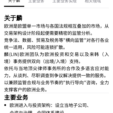
关于麟
主要业务
主要业务实绩
相关领域
成
关于麟
欧洲是欧盟单一市场与各国法规相互叠加的市场，从
交易架构设计阶段起便需要精密的监管分析。
竞争法、数据、贸易及税务等"横向监管"对各行各业
统一适用，风险可能连锁扩散。
麟(LIN)欧洲团队为欧洲投资和交易以及来韩（入
境）事务提供双向（出境/入境）支持。
依托与当地顶尖律师事务所的合作及多语言应对能
力，从谈判、尽职调查到争议解决提供一致的服务。
以兼顾监管合规与业务节奏的"执行导向"咨询，全力
支撑客户的欧洲业务。
主要业务
欧洲进入与投资架构：设立当地子公司、
合资与治理、合同体系建设