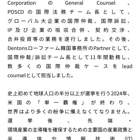
CorporationのGeneral Counsel、
POSCOの国際法務チーム長として、
グローバル大企業の国際仲裁、国際訴訟、
IP及び企業の吸収合併、契約交渉、
合弁投資等の業務を遂行しました。その後、
Dentonsローファーム韓国事務所のPartnerとして、
国際仲裁/訴訟チーム長として11年間勤務し、
数多くの国際仲裁ケースをlead
counselとして担当しました。
史上初めて地球人口の半分以上が選挙を行う2024年、
米国の「単一覇権」が終わり、
世界はより多くの紛争に備えなくてなりません。
選挙後、先端・
環境産業の主導権を確保するための主要国の産業政策と保
半導体や情報技術(IT)