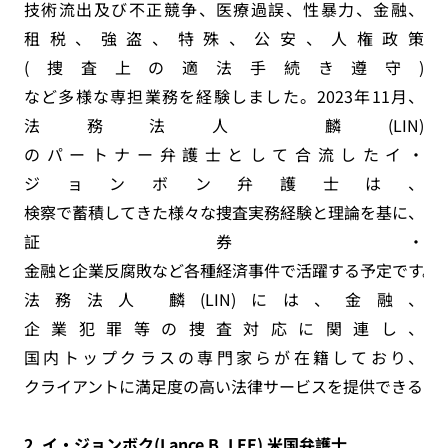
技術流出及び不正競争、医療過誤、性暴力、金融、
租税、強盗、特殊、公安、人権政策
(捜査上の適法手続き遵守)
など多様な専担業務を経験しました。2023年11月、
法務法人 麟(LIN)
のパートナー弁護士として合流したイ・
ジョンボン弁護士は、
検察で蓄積してきた様々な捜査実務経験と理論を基に、
証券・
金融と企業反腐敗など各種経済事件で活躍する予定です。
法務法人 麟(LIN)には、金融、
企業犯罪等の捜査対応に関連し、
国内トップクラスの専門家らが在籍しており、
クライアントに満足度の高い法律サービスを提供できるよ
2.
イ・ジョンボク
(Lance B. LEE)
米国弁護士