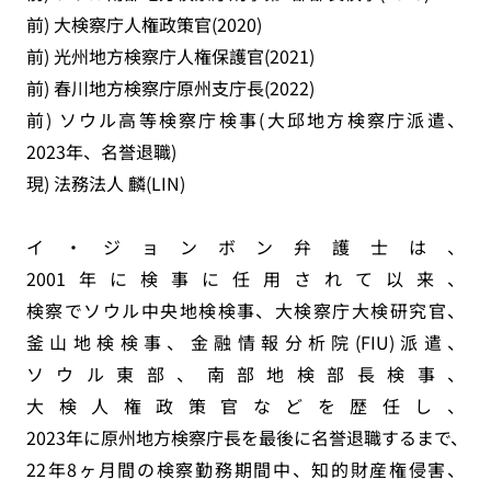
前) 大検察庁人権政策官(2020)
前) 光州地方検察庁人権保護官(2021)
前) 春川地方検察庁原州支庁長(2022)
前) ソウル高等検察庁検事(大邱地方検察庁派遣、
2023年、名誉退職)
現) 法務法人 麟(LIN)
イ・ジョンボン弁護士は、
2001年に検事に任用されて以来、
検察でソウル中央地検検事、大検察庁大検研究官、
釜山地検検事、金融情報分析院(FIU)派遣、
ソウル東部、南部地検部長検事、
大検人権政策官などを歴任し、
2023年に原州地方検察庁長を最後に名誉退職するまで、
22年8ヶ月間の検察勤務期間中、知的財産権侵害、