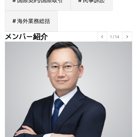
# 国際契約/国際取引
# 民事訴訟
# 海外業務総括
メンバー紹介
1
/
14