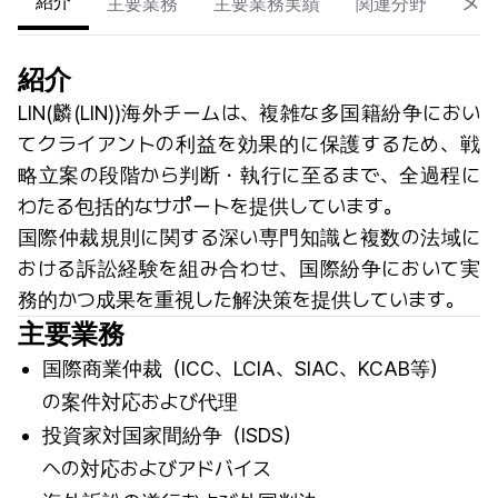
紹介
主要業務
主要業務実績
関連分野
メン
紹介
LIN(麟(LIN))海外チームは、複雑な多国籍紛争におい
てクライアントの利益を効果的に保護するため、戦
略立案の段階から判断・執行に至るまで、全過程に
わたる包括的なサポートを提供しています。
国際仲裁規則に関する深い専門知識と複数の法域に
おける訴訟経験を組み合わせ、国際紛争において実
務的かつ成果を重視した解決策を提供しています。
主要業務
国際商業仲裁（ICC、LCIA、SIAC、KCAB等）
の案件対応および代理
投資家対国家間紛争（ISDS）
への対応およびアドバイス