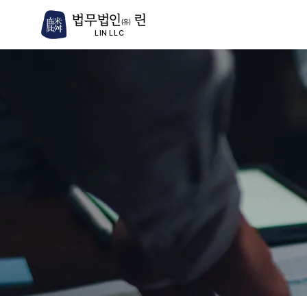
법무법인
린
(유)
LIN LLC