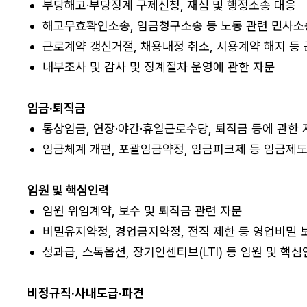
부당해고·부당징계 구제신청, 재심 및 행정소송 대응
해고무효확인소송, 임금청구소송 등 노동 관련 민사소
근로계약 갱신거절, 채용내정 취소, 시용계약 해지 등 
내부조사 및 감사 및 징계절차 운영에 관한 자문
임금·퇴직금
통상임금, 연장·야간·휴일근로수당, 퇴직금 등에 관한 
임금체계 개편, 포괄임금약정, 임금피크제 등 임금제도
임원 및 핵심인력
임원 위임계약, 보수 및 퇴직금 관련 자문
비밀유지약정, 경업금지약정, 전직 제한 등 영업비밀 보
성과급, 스톡옵션, 장기인센티브(LTI) 등 임원 및 핵
비정규직·사내도급·파견