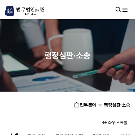
법무법인
린
(유)
LIN LLC
행정심판·소송
업무분야
행정심판·소송
↔ 좌우 스크롤