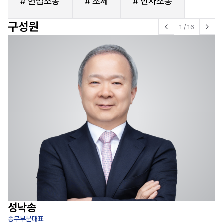
# 헌법소송
# 조세
# 민사소송
구성원
1
/
16
성낙송
송무부문대표
변