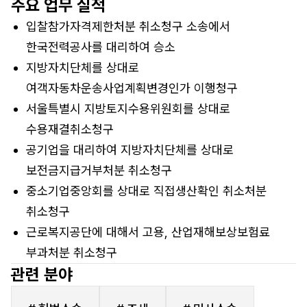
주요 업무 실적
입찰참가자격제한처분 취소청구 소송에서
한국전력공사를 대리하여 승소
지방자치단체를 상대로
여객자동차운송사업계획변경인가 이행청구
서울특별시 지방토지수용위원회를 상대로
수용재결취소청구
공기업을 대리하여 지방자치단체를 상대로
보전금지급거부처분 취소청구
중소기업중앙회를 상대로 직접생산확인 취소처분
취소청구
근로복지공단에 대해서 고용, 산업재해보상보험료
부과처분 취소청구
관련 분야