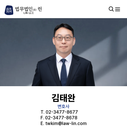
법무법인
린
(유)
LIN LLC
김태완
변호사
T.
02-3477-8677
F.
02-3477-8678
E.
twkim@law-lin.com