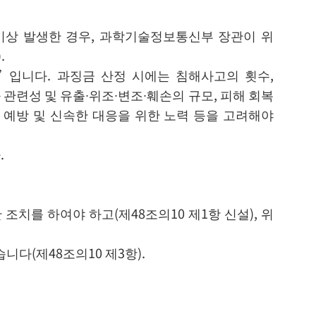
이상 발생한 경우, 과학기술정보통신부 장관이 위
.
”입니다. 과징금 산정 시에는 침해사고의 횟수,
관련성 및 유출∙위조∙변조∙훼손의 규모, 피해 회복
 예방 및 신속한 대응을 위한 노력 등을 고려해야
.
치를 하여야 하고(제48조의10 제1항 신설), 위
다(제48조의10 제3항).