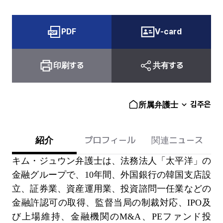
PDF
V-card
印刷する
共有する
김주은
所属弁護士
紹介
プロフィール
関連ニュース
キム・ジュウン弁護士は、法務法人「太平洋」の
金融グループで、10年間、外国銀行の韓国支店設
立、証券業、資産運用業、投資諮問一任業などの
金融許認可の取得、監督当局の制裁対応、IPO及
び上場維持、金融機関のM&A、PEファンド投