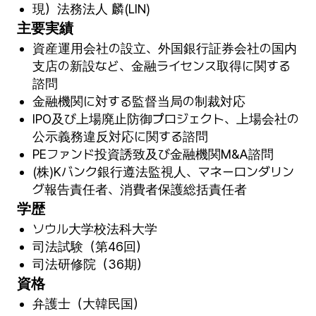
現）法務法人 麟(LIN)
主要実績
資産運用会社の設立、外国銀行証券会社の国内
支店の新設など、金融ライセンス取得に関する
諮問
金融機関に対する監督当局の制裁対応
IPO及び上場廃止防御プロジェクト、上場会社の
公示義務違反対応に関する諮問
PEファンド投資誘致及び金融機関M&A諮問
(株)Kバンク銀行遵法監視人、マネーロンダリン
グ報告責任者、消費者保護総括責任者
学歴
ソウル大学校法科大学
司法試験（第46回）
司法研修院（36期）
資格
弁護士（大韓民国）