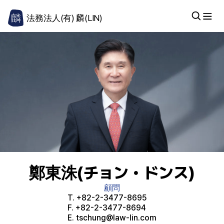
法務法人(有) 麟(LIN)
鄭東洙(チョン・ドンス)
顧問
T.
+82-2-3477-8695
F.
+82-2-3477-8694
E.
tschung@law-lin.com