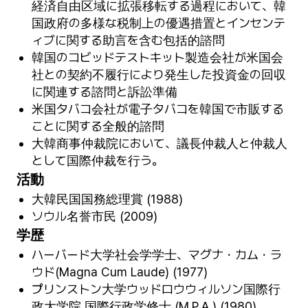
経済自由区域に拡張移転する過程において、韓
国政府の多様な税制上の優遇措置とインセンテ
ィブに関する助言を含む包括的諮問
韓国のコビッドテストキット製造会社が米国会
社との契約不履行により発生した投資金の回収
に関連する諮問と訴訟準備
米国タバコ会社が電子タバコを韓国で市販する
ことに関する全般的諮問
大韓商事仲裁院において、議長仲裁人と仲裁人
として国際仲裁を行う。
活動
大韓民国国務総理賞 (1988)
ソウル名誉市民 (2009)
学歴
ハーバード大学社会学学士、マグナ・カム・ラ
ウド(Magna Cum Laude) (1977)
プリンストン大学ウッドロウウィルソン国際行
政大学院 国際行政学修士 (M.P.A.) (1980)