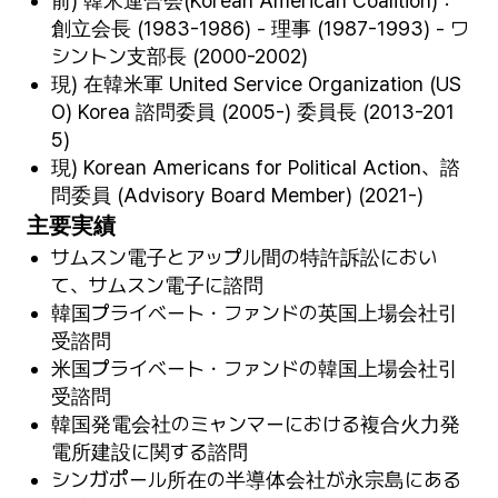
前) 韓米連合会(Korean American Coalition)：
創立会長 (1983-1986) - 理事 (1987-1993) - ワ
シントン支部長 (2000-2002)
現) 在韓米軍 United Service Organization (US
O) Korea 諮問委員 (2005-) 委員長 (2013-201
5)
現) Korean Americans for Political Action、諮
問委員 (Advisory Board Member) (2021-)
主要実績
サムスン電子とアップル間の特許訴訟におい
て、サムスン電子に諮問
韓国プライベート・ファンドの英国上場会社引
受諮問
米国プライベート・ファンドの韓国上場会社引
受諮問
韓国発電会社のミャンマーにおける複合火力発
電所建設に関する諮問
シンガポール所在の半導体会社が永宗島にある