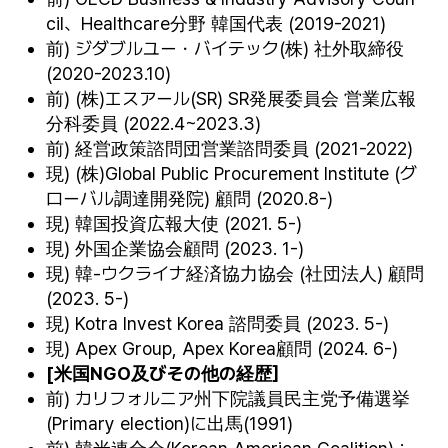
cil、Healthcare分野 韓国代表 (2019-2021)
前) ジダブルユー・バイテック(株) 社外取締役
(2020-2023.10)
前) (株)エスアール(SR) SR発展委員会 営業広報
分科委員 (2022.4~2023.3)
前) 経営政策諮問団営業諮問委員 (2021-2022)
現) (株)Global Public Procurement Institute (グ
ローバル調達開発院) 顧問 (2020.8-)
現) 韓国投資広報大使 (2021. 5-)
現) 外国企業協会顧問 (2023. 1-)
現) 韓-ウクライナ経済協力協会 (社団法人) 顧問
(2023. 5-)
現) Kotra Invest Korea 諮問委員 (2023. 5-)
現) Apex Group, Apex Korea顧問 (2024. 6-)
[
米
国
NGO
及びその他の
経歴
］
前) カリフォルニア州下院議員民主党予備選挙
(Primary election)に出馬(1991)