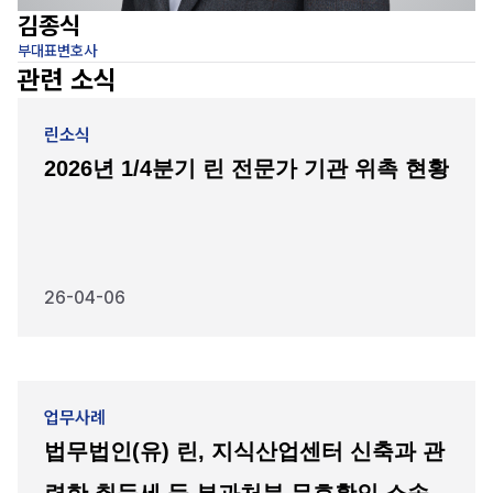
김종식
부대표변호사
변
관련 소식
린소식
2026년 1/4분기 린 전문가 기관 위촉 현황
26-04-06
업무사례
법무법인(유) 린, 지식산업센터 신축과 관
련한 취득세 등 부과처분 무효확인 소송