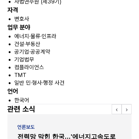
사법연수원 (제39기)
자격
변호사
업무 분야
에너지·물류·인프라
건설·부동산
공기업·공공계약
기업법무
컴플라이언스
TMT
일반 민·형사·행정 사건
언어
한국어
관련 소식
‹
›
언론보도
전력망 막힌 한국…'에너지고속도로