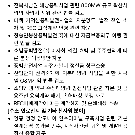
전북서남권 해상풍력사업 관련 800MW 규모 확산사
업의 사업자 지위 관련 법률 검토
태백 가덕산풍력발전사업의 지분양도, 법적 책임 소
재 및 REC 고정계약 변경 관련 자문
청송면봉산풍력발전㈜에 대한 자금보충의무 이행 관
련 법률 검토
호남풍력발전㈜ 이사회 의결 효력 및 주주협약에 따
른 분쟁 대응방안 자문
풍력발전사업 사전개발비 정산금 청구소송
산업단지 전력중개형 지붕태양광 사업을 위한 시공
및 O&M계약 법률 검토
소양강댐 양구 수상태양광 발전사업 관련 자문 및 금
융주선 용역계약 해지, 손해배상 분쟁 자문
REC매매계약에 따른 계약해지 및 손해배상 소송
[수소·연료전지 및 기타 신사업 분야]
영흥 청정 암모니아 인수터미널 구축사업 관련 기본
설계용역 성과물 인수, 지식재산권 귀속 및 개발비용
정산 종합 자문