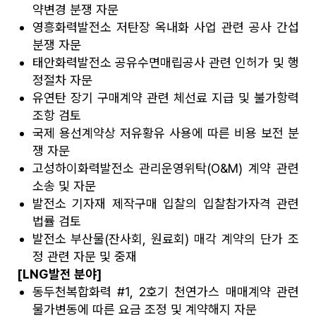
약변경 분쟁 자문
영흥화력발전소 저탄장 옥내화 사업 관련 공사 간섭
분쟁 자문
태안화력발전소 공유수면매립공사 관련 인허가 및 행
정절차 자문
유연탄 장기 구매계약 관련 체선료 지급 및 불가항력
조항 검토
국제 용선계약상 저유황유 사용에 따른 비용 보전 분
쟁 자문
고성하이화력발전소 관리운영위탁(O&M) 계약 관련
소송 및 자문
발전소 기자재 제작구매 입찰의 입찰참가자격 관련
법률 검토
발전소 부산물(잔사회, 원료회) 매각 계약의 단가 조
정 관련 자문 및 중재
[LNG발전 분야]
동두천복합화력 #1, 2호기 천연가스 매매계약 관련
물가변동에 따른 요금 조정 및 계약해지 자문