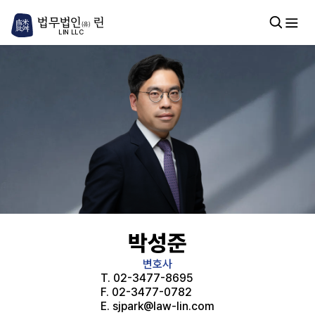
법무법인
린
(유)
LIN LLC
박성준
변호사
T.
02-3477-8695
F.
02-3477-0782
E.
sjpark@law-lin.com