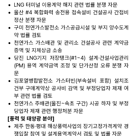
LNG 터미널 이용계약 해지 관련 법률 분쟁 자문
울산 #4 복합화력 송전용 접속설비 건설공사 간접비
정산 분쟁 자문
구미 천연가스발전소 가스공급시설 및 부지 양수도계
약 법률 검토
천연가스 가스배관 및 관리소 건설공사 관련 계약금
증액 및 지체상금 소송
당진 LNG기지 저장탱크(#1~4) 설계·건설사업관리
(PM) 용역 계약금액 조정 및 단가산정 오류 분쟁 자
문
김포열병합발전소 가스터빈(부속설비 포함) 설치조
건부 구매계약상 공사비 감액 및 부정당업자 제재 여
부 관련 법률 검토
천연가스 주배관(울진~속초 구간) 시공 하자 및 부정
당업자 제재 관련 행정처분 자문
[풍력 및 태양광 분야]
제주 한동·평대 해상풍력사업의 장기고정가격계약 경
쟁입찰 참여 및 설계용역계약서 검토 및 법률 자문