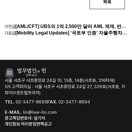
목록
[AML/CFT] UBS의 1억 2,500만 달러 AML 제재, 반복된 결함이 키운 책임
이전글
[Mobility Legal Updates] ‘국토부 인증’ 자율주행차 첫 사고 발생 외
다음글
법무법인
린
(유)
LIN LLC
서울 서초구 서초중앙로 24길 10, 13층, 14층(서초동, 316타워)
G5 고객회의실 : 서울 서초구 서초중앙로 24길 27, 326호(서초동, 지
파이브센트럴프라자)
TEL.
02-3477-8695
FAX.
02-3477-8694
E-MAIL.
lin@law-lin.com
광고책임변호사: 설기석
개인정보 처리방침
면책공고