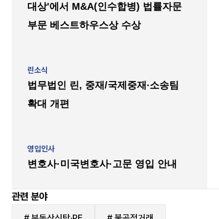
대상'에서 M&A(인수합병) 법률자문
부문 베스트하우스상 수상
린소식
법무법인 린, 중재/국제중재∙소송팀
확대 개편
영입인사
변호사·미국변호사·고문 영입 안내
관련 분야
# 부동산신탁·PF
# 불공정거래