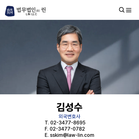
법무법인
린
(유)
LIN LLC
김성수
외국변호사
T.
02-3477-8695
F.
02-3477-0782
E.
sskim@law-lin.com