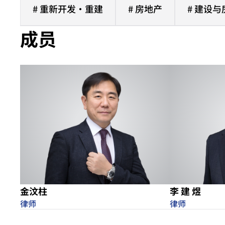
# 重新开发·重建
# 房地产
# 建设
成员
金汶柱
李 建 煜
律师
律师