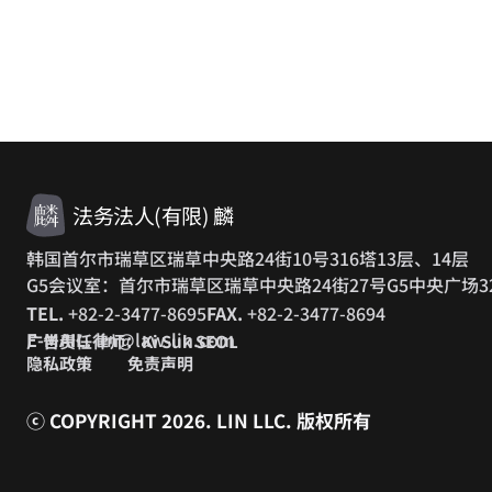
法务法人(有限) 麟
韩国首尔市瑞草区瑞草中央路24街10号316塔13层、14层
G5会议室：首尔市瑞草区瑞草中央路24街27号G5中央广场3
TEL.
+82-2-3477-8695
FAX.
+82-2-3477-8694
E-MAIL.
lin@law-lin.com
广告责任律师：Ki Suk SEOL
隐私政策
免责声明
ⓒ COPYRIGHT 2026. LIN LLC.
版权所有