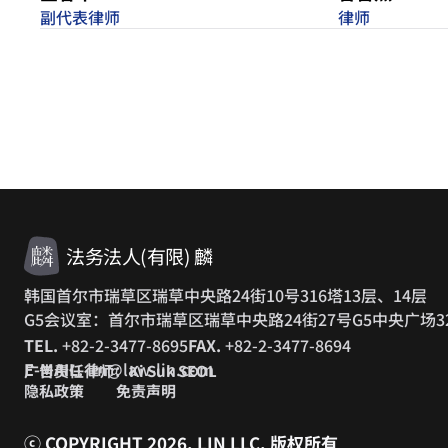
副代表律师
律师
法务法人(有限) 麟
韩国首尔市瑞草区瑞草中央路24街10号316塔13层、14层
G5会议室：首尔市瑞草区瑞草中央路24街27号G5中央广场3
TEL.
+82-2-3477-8695
FAX.
+82-2-3477-8694
E-MAIL.
lin@law-lin.com
广告责任律师：Ki Suk SEOL
隐私政策
免责声明
ⓒ COPYRIGHT 2026. LIN LLC.
版权所有