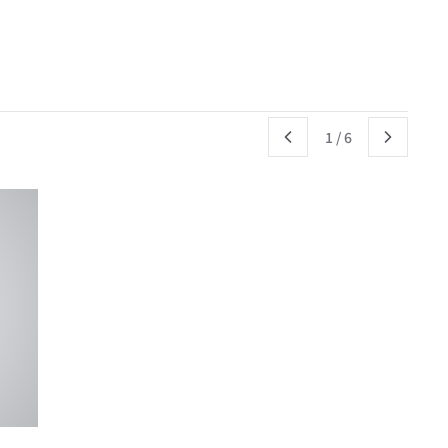
1
/
6