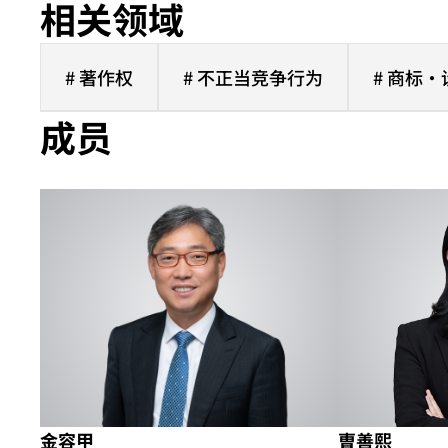
相关领域
# 著作权
# 不正当竞争行为
# 商标·
成员
金容甲
曺善熙