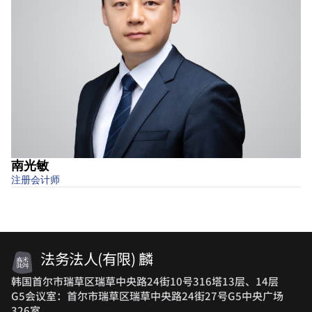
南光敏
注册会计师
律
法务法人(有限) 麟
韩国首尔市瑞草区瑞草中央路24街10号316塔13层、14层
G5会议室：首尔市瑞草区瑞草中央路24街27号G5中央广场
326室