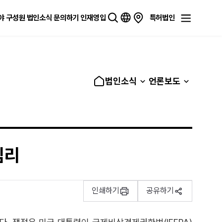
야
구성원
법인소식
문의하기
인재영입
특허법인
법인소식
언론보도
심리
인쇄하기
공유하기