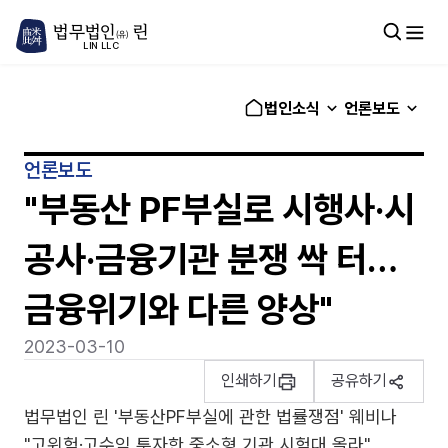
법무법인
린
(유)
LIN LLC
법인소식
언론보도
언론보도
"부동산 PF부실로 시행사·시
공사·금융기관 분쟁 싹 터…
금융위기와 다른 양상"
2023-03-10
인쇄하기
공유하기
법무법인 린 '부동산PF부실에 관한 법률쟁점' 웨비나
"고위험·고수익 투자한 중소형 기관 시험대 올라"