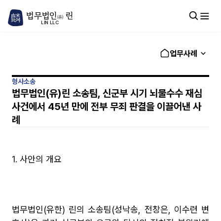
법무법인
린
(유)
LIN LLC
업무사례
형사소송
법무법인(유)린 소송팀, 신군부 시기 뇌물수수 재심
사건에서 45년 만에 전부 무죄 판결을 이끌어낸 사
례
1. 사안의 개요
법무법인(유한) 린의 소송팀(성낙송, 전창은, 이수련 변