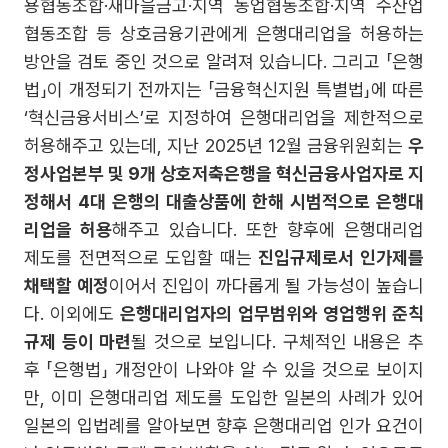
용협동조합·새마을금고·지역 농업협동조합·지역 수산업
협동조합 등 상호금융기관에게 은행대리업을 허용하는
방안을 검토 중인 것으로 알려져 있습니다. 그리고 「은행
법」이 개정되기 전까지는 「금융혁신지원 특별법」에 따른
‘혁신금융서비스’로 지정하여 은행대리업을 제한적으로
허용해주고 있는데, 지난 2025년 12월 금융위원회는
우
정사업본부 및 9개 상호저축은행을 혁신금융사업자로 지
정해서 4대 은행의 대출상품에 한해 시범적으로 은행대
리업을 허용
해주고 있습니다. 또한 향후에 은행대리업
제도를 전면적으로 도입할 때는
진입규제로서 인가제를
채택할 예정
이어서 진입이 까다롭게 될 가능성이 높습니
다. 이외에도
은행대리업자의 업무범위와 영업행위 준칙
규제 등이 마련
될 것으로 보입니다. 구체적인 내용은 추
후 「은행법」 개정안이 나와야 알 수 있을 것으로 보이지
만, 이미 은행대리업 제도를 도입한 일본의 사례가 있어
일본의 입법례를 알아보면 향후 은행대리업 인가 요건이